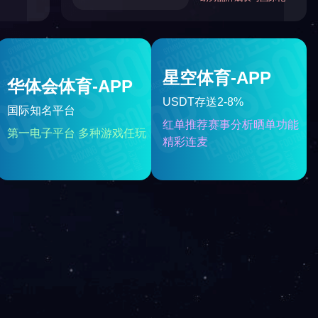
下一条:
山东百圣源集团&威海朝明公司2025年会（下篇）
cc（@替换#）
山镇宝源路
7
925036(国外)
0号-1