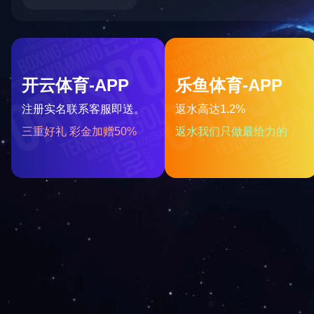
电话：0631-5921397
传真：0631-5925036
上一条
SKYPE：baishengyuan1956
QQ:1597589852
邮箱：bsy#baishengyuan.cc(@替换#)
相关连接：
阿里巴巴
中华机械网
中国木业网
网站首
开云足