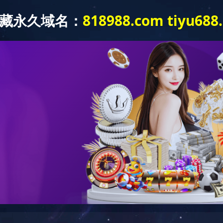
网站首页
百圣源简介
新闻动态
开云足球
究院专家团来企调研
您当前位置：
首页
/
新闻中心
/
公司新闻