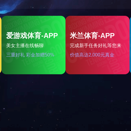
:
中国地质大学书记来企调研，全面了解学生实习环境
中外木工机械网
中国林机网
页
集团介绍
新闻动态
邮箱：bsy#baishengyuan.
开云足球（中
地址：威海经济技术开发区崮
球
国）
在线留言
TEL：0631-5921002 592139
FAX：0631-5921431(国内) 5
网站备案号:
鲁ICP备1000398