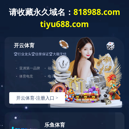
网站首页
最新动态
经区科技创新局协天智创新技术研究院专家团来企调研
新闻中心
您当前位置：
首页
/
新