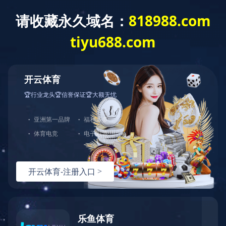
网站首页
最新动态
经区科技创新局协天智创新技术研究院专家团来企调研
胶合板设备
您当前位置：
首页
/
胶