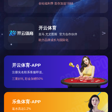
QQ:1597589852
邮箱：bsy#baishengyuan.cc(@替换#)
上一条:
没有了
相关连接：
阿里巴巴
中华机械网
中国木业网
中外木工机械网
网站首页
集团介绍
开云足球（中