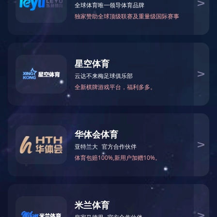
原木剥皮锯断生产线
单板旋切生产线
高速锯边砂光生产线
原木剥皮机
定心上木机
双卡,单卡,无卡旋切机
剪切、堆垛机
干燥、中板拼板机
涂胶、预压、热压